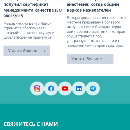
получил сертификат
анестезия: когда общий
менеджмента качества ISO
наркоз нежелателен
9001:2015.
Локорегионарная анестезия – это
местное прерывание болевого
Медицинский центр Наири
импульса путём блокады нерва
стремится обеспечивать
или нервного сплетения, которая
высочайшее качество услуг и
осуществляется под
удовлетворение пациентов.
ультразвуковым контролем и с
применением нейромедиатора...
Узнать больше ⟶
Узнать больше ⟶
СВЯЖИТЕСЬ С НАМИ