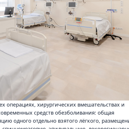
ех операциях, хирургических вмешательствах и
современных средств обезболивания: общая
цию одного отдельно взятого лёгкого, размещен
, спинномозговую, эпидуральную, локорегионарн