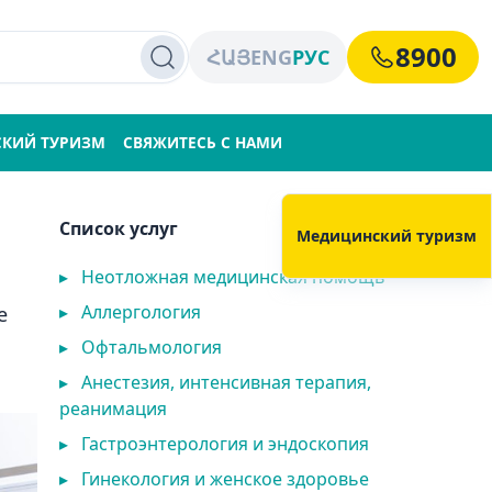
8900
ՀԱՅ
ENG
РУС
КИЙ ТУРИЗМ
СВЯЖИТЕСЬ С НАМИ
Список услуг
Медицинский туризм
▸
Неотложная медицинская помощь
▸
Аллергология
е
▸
Офтальмология
▸
Анестезия, интенсивная терапия,
реанимация
▸
Гастроэнтерология и эндоскопия
▸
Гинекология и женское здоровье