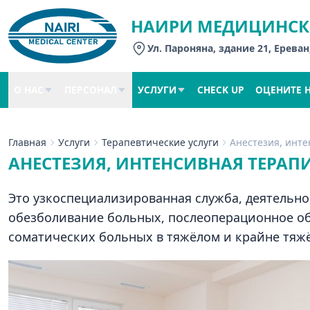
НАИРИ МЕДИЦИНСК
Ул. Пароняна, здание 21, Ереван
О НАС
ПЕРСОНАЛ
УСЛУГИ
CHECK UP
ОЦЕНИТЕ 
Главная
Услуги
Терапевтические услуги
Анестезия, инт
АНЕСТЕЗИЯ, ИНТЕНСИВНАЯ ТЕРАП
Это узкоспециализированная служба, деятельно
обезболивание больных, послеоперационное об
соматических больных в тяжёлом и крайне тяж