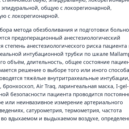
с эпидуральной, общую с локорегионарной,
ую с локорегионарной.
бора метода обезболивания и подготовки больно
ится предоперационный анестезиологический
ся степень анестезиологического риска пациента
еальной интубационной трубки по шкале Mallamp
го объём, длительность, общее состояние пациен
ается решение о выборе того или иного способ
водятся тяжёлые внутритрахеальные интубации,
ронхоскоп, Air Traq, ларингеальная маска, I-gel-
нной безопасности пациента проводится постоян
ое или неинвазивное измерение артериального
ведениях, сатурометрия, термометрия, частота
во вдыхаемом и выдыхаемом воздухе, определен