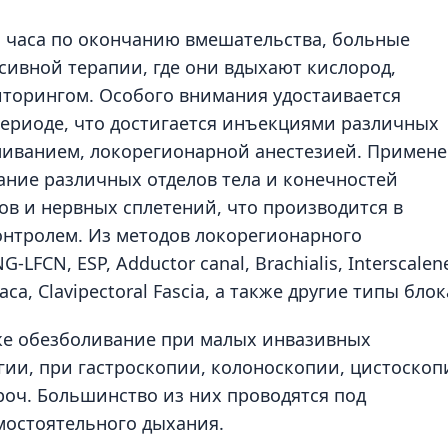
а часа по окончанию вмешательства, больные
ивной терапии, где они вдыхают кислород,
торингом. Особого внимания удостаивается
ериоде, что достигается инъекциями различных
ливанием, локорегионарной анестезией. Примен
ание различных отделов тела и конечностей
в и нервных сплетений, что производится в
онтролем. Из методов локорегионарного
FCN, ESP, Adductor canal, Brachialis, Interscalen
iliaca, Clavipectoral Fascia, а также другие типы блок
же обезболивание при малых инвазивных
ии, при гастроскопии, колоноскопии, цистоскоп
 проч. Большинство из них проводятся под
мостоятельного дыхания.