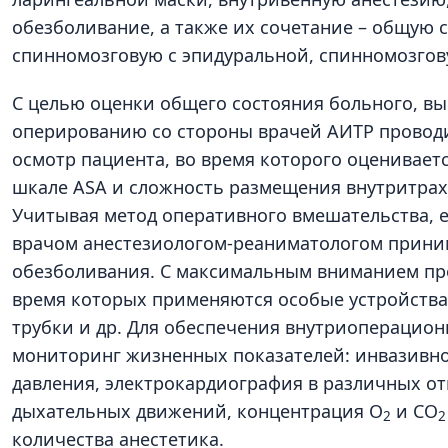
обезболивание, а также их сочетание – общую 
спинномозговую с эпидуральной, спинномозгов
С целью оценки общего состояния больного, вы
оперированию со стороны врачей АИТР провод
осмотр пациента, во время которого оценивает
шкале ASA и сложность размещения внутритрах
Учитывая метод оперативного вмешательства, е
врачом анестезиологом-реаниматологом приним
обезболивания. С максимальным вниманием про
время которых применяются особые устройства, б
трубки и др. Для обеспечения внутриоперацио
мониторинг жизненных показателей: инвазивн
давления, электрокардиография в различных от
дыхательных движений, концентрация O
и CO
2
2
количества анестетика.