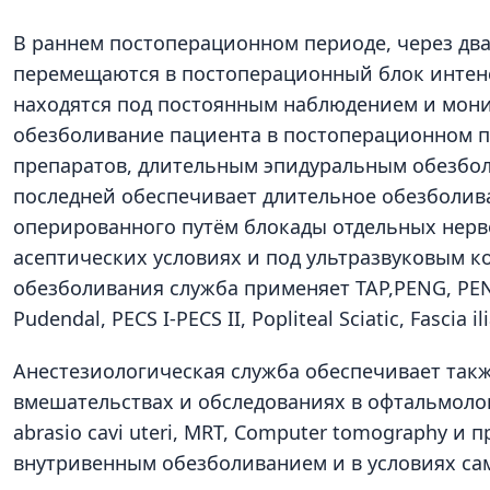
В раннем постоперационном периоде, через дв
перемещаются в постоперационный блок интенс
находятся под постоянным наблюдением и мони
обезболивание пациента в постоперационном п
препаратов, длительным эпидуральным обезбо
последней обеспечивает длительное обезболив
оперированного путём блокады отдельных нерво
асептических условиях и под ультразвуковым к
обезболивания служба применяет TAP,PENG, PENG-L
Pudendal, PECS I-PECS II, Popliteal Sciatic, Fascia 
Анестезиологическая служба обеспечивает так
вмешательствах и обследованиях в офтальмолог
abrasio cavi uteri, MRT, Computer tomography и
внутривенным обезболиванием и в условиях са