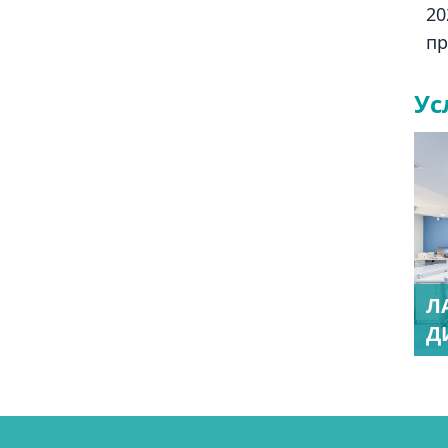
20
пр
Ус
Л
Д