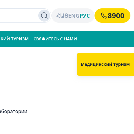
8900
ՀԱՅ
ENG
РУС
КИЙ ТУРИЗМ
СВЯЖИТЕСЬ С НАМИ
Медицинский туризм
аборатории