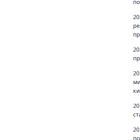
по
20
ре
пр
20
пр
20
ми
к
20
ст
20
по