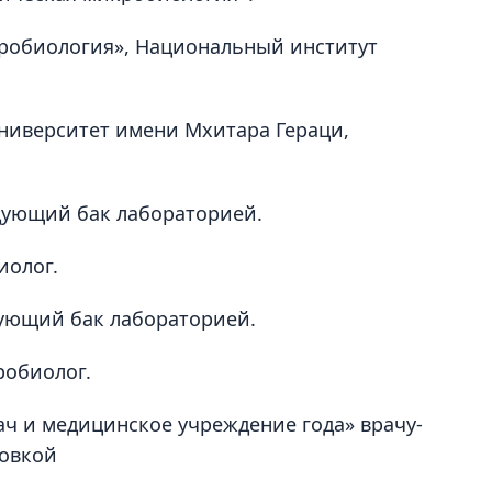
кробиология», Национальный институт
университет имени Мхитара Гераци,
едующий бак лабораторией.
иолог.
дующий бак лабораторией.
робиолог.
рач и медицинское учреждение года» врачу-
товкой