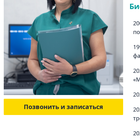
Би
20
по
19
фа
20
«М
20
Позвонить и записаться
20
тр
20