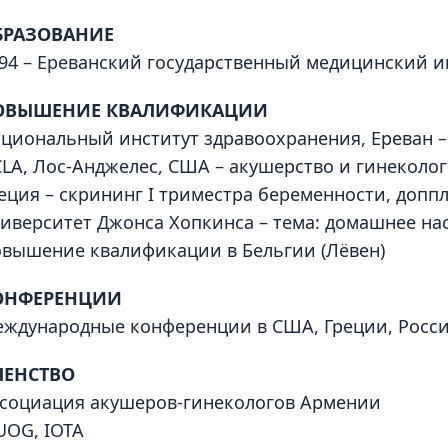
БРАЗОВАНИЕ
94 – Ереванский государственный медицинский ин
ОВЫШЕНИЕ КВАЛИФИКАЦИИ
циональный институт здравоохранения, Ереван –
LA, Лос-Анджелес, США – акушерство и гинеколо
еция – скрининг I триместра беременности, допп
иверситет Джонса Хопкинса – тема: домашнее на
вышение квалификации в Бельгии (Лёвен)
ОНФЕРЕНЦИИ
ждународные конференции в США, Греции, Росси
ЛЕНСТВО
социация акушеров-гинекологов Армении
UOG, IOTA