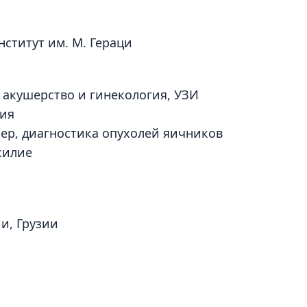
ститут им. М. Гераци
 акушерство и гинекология, УЗИ
гия
лер, диагностика опухолей яичников
силие
и, Грузии