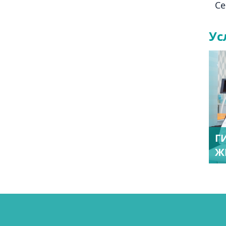
Се
Ус
Г
Ж