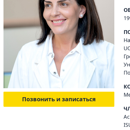
О
19
П
На
UC
Гр
Ун
По
К
Ме
Позвонить и записаться
Ч
Ас
IS