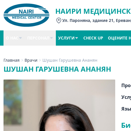
НАИРИ МЕДИЦИНСК
Ул. Пароняна, здание 21, Ереван
О НАС
ПЕРСОНАЛ
УСЛУГИ
CHECK UP
ОЦЕНИТЕ 
Главная
Врачи
Шушан Гарушевна Ананян
ШУШАН ГАРУШЕВНА АНАНЯН
Про
Усл
Яз
Би