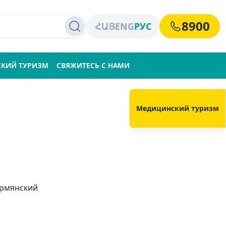
8900
ՀԱՅ
ENG
РУС
КИЙ ТУРИЗМ
СВЯЖИТЕСЬ С НАМИ
Медицинский туризм
рмянский