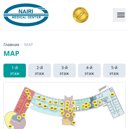
Главная
MAP
MAP
1-й
2-й
3-й
4-й
5-й
этаж
этаж
этаж
этаж
этаж
116
WC
119
120
134
121
123
133
107
109
135
106
136
104
103
101
111
WC
WC