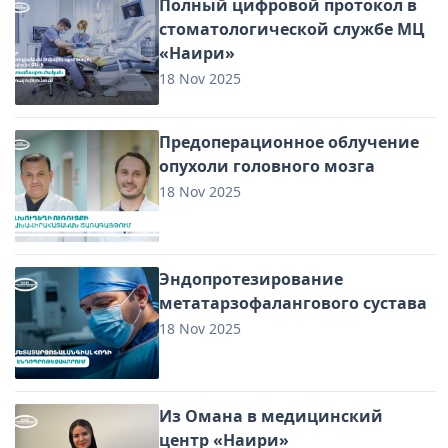
Полный цифровой протокол в
стоматологической службе МЦ
«Наири»
18 Nov 2025
Предоперационное облучение
опухоли головного мозга
18 Nov 2025
Эндопротезирование
метатарзофалангового сустава
18 Nov 2025
Из Омана в медицинский
центр «Наири»