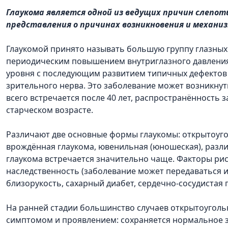
Глаукома является одной из ведущих причин слепо
представления о причинах возникновения и механиз
Глаукомой принято называть большую группу глазны
периодическим повышением внутриглазного давления 
уровня с последующим развитием типичных дефектов 
зрительного нерва. Это заболевание может возникнут
всего встречается после 40 лет, распространённость
старческом возрасте.
Различают две основные формы глаукомы: открытоугол
врождённая глаукома, ювенильная (юношеская), разл
глаукома встречается значительно чаще. Факторы риск
наследственность (заболевание может передаваться и
близорукость, сахарный диабет, сердечно-сосудистая 
На ранней стадии большинство случаев открытоуголь
симптомом и проявлением: сохраняется нормальное з