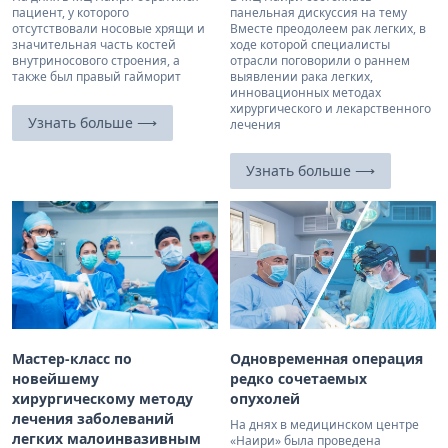
пациент, у которого
панельная дискуссия на тему
отсутствовали носовые хрящи и
Вместе преодолеем рак легких, в
значительная часть костей
ходе которой специалисты
внутриносового строения, а
отрасли поговорили о раннем
также был правый гайморит
выявлении рака легких,
инновационных методах
хирургического и лекарственного
Узнать больше ⟶
лечения
Узнать больше ⟶
Мастер-класс по
Одновременная операция
новейшему
редко сочетаемых
хирургическому методу
опухолей
лечения заболеваний
На днях в медицинском центре
легких малоинвазивным
«Наири» была проведена