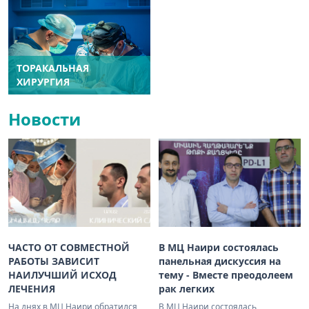
ТОРАКАЛЬНАЯ
ХИРУРГИЯ
Новости
ЧАСТО ОТ СОВМЕСТНОЙ
В МЦ Наири состоялась
РАБОТЫ ЗАВИСИТ
панельная дискуссия на
НАИЛУЧШИЙ ИСХОД
тему - Вместе преодолеем
ЛЕЧЕНИЯ
рак легких
На днях в МЦ Наири обратился
В МЦ Наири состоялась