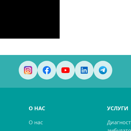
О НАС
УСЛУГИ
О нас
Диагност
амбулато