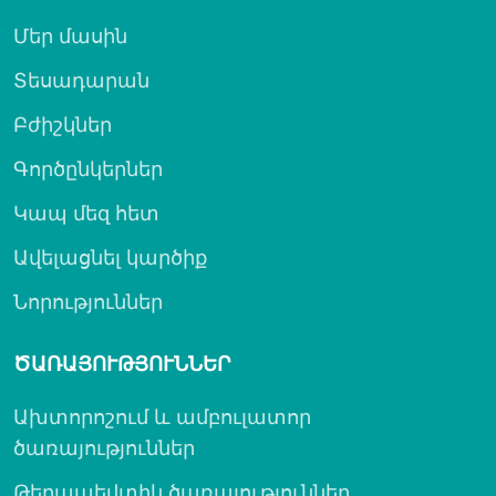
Մեր մասին
Տեսադարան
Բժիշկներ
Գործընկերներ
Կապ մեզ հետ
Ավելացնել կարծիք
Նորություններ
ԾԱՌԱՅՈՒԹՅՈՒՆՆԵՐ
Ախտորոշում և ամբուլատոր
ծառայություններ
Թերապեվտիկ ծառայություններ