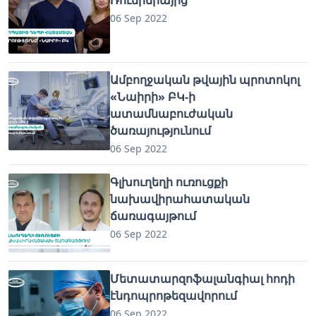
06 Sep 2022
Ամբողջական թվային պրոտոկոլ
«Նաիրի» ԲԿ-ի
ատամնաբուժական
ծառայությունում
06 Sep 2022
Գլխուղեղի ուռուցքի
նախավիրահատական
ճառագայթում
06 Sep 2022
Մետատարզոֆալանգիալ հոդի
էնդոպրոթեզավորում
06 Sep 2022