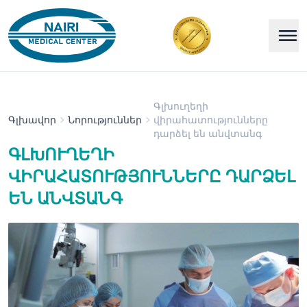
Գլխուղեղի
Գլխավոր
Նորություններ
վիրահատությունները
դարձել են անվտանգ
ԳԼԽՈՒՂԵՂԻ
ՎԻՐԱՀԱՏՈՒԹՅՈՒՆՆԵՐԸ ԴԱՐՁԵԼ
ԵՆ ԱՆՎՏԱՆԳ