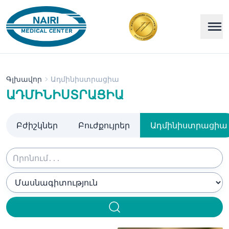
Գլխավոր
Ադմինիստրացիա
ԱԴՄԻՆԻՍՏՐԱՑԻԱ
Բժիշկներ
Բուժքույրեր
Ադմինիստրացիա