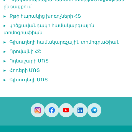
ընթացքում
▸
Քթի հարակից խոռոչների ՀՇ
▸
կրծքավանդակի համակարգչային
տոմոգրաֆիան
▸
Գլխուղեղի համակարգչային տոմոգրաֆիան
▸
Որովայնի ՀՇ
▸
Ողնաշարի ՄՌՏ
▸
Հոդերի ՄՌՏ
▸
Գլխուղեղի ՄՌՏ