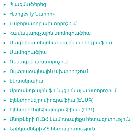
▸
Պլազմաֆերեզ
▸
«Longevity Նաիրի»
▸
Լաբորատոր ախտորոշում
▸
Համակարգչային տոմոգրաֆիա
▸
Մագնիսա-ռեզոնանսային տոմոգրաֆիա
▸
Մամոգրաֆիա
▸
Ռենտգեն ախտորոշում
▸
Ուլտրաձայնային ախտորոշում
▸
Էնդոսկոպիա
▸
Սրտանոթային ֆունկցիոնալ ախտորոշում
▸
Էլեկտրոնեյրոմիոգրաֆիա (ԷՆՄԳ)
▸
Էլեկտրոէնցեֆալոգրաֆիան (ԷԷԳ)
▸
Անոթների ՈւՁՀ կամ դուպլեքս հետազոտություն
▸
Երիկամների ՀՏ հետազոտություն