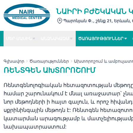
ՆԱԻՐԻ ԲԺՇԿԱԿԱՆ 
Պարոնյան Փ․, շենք 21, Երևան,
ՄԵՐ ՄԱՍԻՆ
ԱՆՁՆԱԿԱԶՄ
ԾԱՌԱՅՈՒԹՅՈՒՆՆԵՐ
Գլխավոր
Ծառայություններ
Ախտորոշում և ամբուլատո
ՌԵՆՏԳԵՆ ԱԽՏՈՐՈՇՈՒՄ
Ռենտգենոլոգիական հետազոտության մեթոդը
համար շարունակում է մնալ առաջատար` չն
նոր մեթոդների ի հայտ գալուն, և որոշ հիվա
սքրինինգային մեթոդն է: Ռենտգեն հետազոտու
կատարման արագությամբ և մատչելիությամբ,
նախապատրաստում: