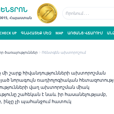
ԿԵՆՏՐՈՆ
 0015, Հայաստան
CHECK UP
ԳՆԱՀԱՏԵՔ ՄԵԶ
MAP
ԱՌՑԱՆՑ ՎՃԱՐՈՒՄ
ԱՆ
ր ծառայություններ
Ռենտգեն ախտորոշում
 մի շարք հիվանդությունների ախտորոշման
այած նորագույն ռադիոլոգիական հետազոտութ
նդությունների վաղ ախտորոշման միակ
թյունը շահեկան է նաև իր հասանելությամբ,
 ինչը չի պահանջում հատուկ