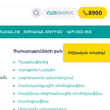
8900
ՀԱՅ
ENG
РУС
ՁՆԱԿԱՆ ԷՋ
ԲԺՇԿԱԿԱՆ ՏՈՒՐԻԶՄ
ԿԱՊ ՄԵԶ ՀԵՏ
Ծառայությունների ցանկ
Բժշկական տուրիզմ
▸
Պլազմաֆերեզ
▸
«Longevity Նաիրի»
յան
▸
Լաբորատոր ախտորոշում
▸
Համակարգչային տոմոգրաֆիա
▸
Մագնիսա-ռեզոնանսային տոմոգրաֆիա
▸
Մամոգրաֆիա
▸
Ռենտգեն ախտորոշում