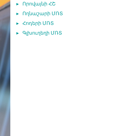
▸
Որովայնի ՀՇ
▸
Ողնաշարի ՄՌՏ
▸
Հոդերի ՄՌՏ
▸
Գլխուղեղի ՄՌՏ