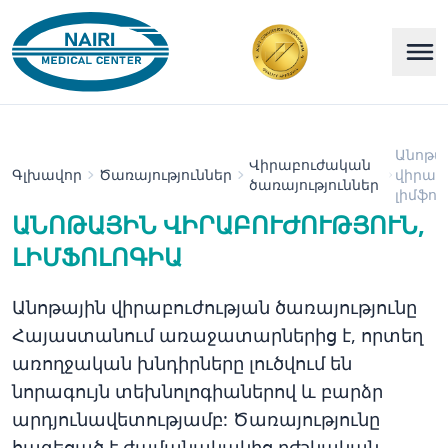
Անոթա
Վիրաբուժական
Գլխավոր
Ծառայություններ
վիրաբո
ծառայություններ
լիմֆոլ
ԱՆՈԹԱՅԻՆ ՎԻՐԱԲՈՒԺՈՒԹՅՈՒՆ,
ԼԻՄՖՈԼՈԳԻԱ
Անոթային վիրաբուժության ծառայությունը
Հայաստանում առաջատարներից է, որտեղ
առողջական խնդիրները լուծվում են
նորագույն տեխնոլոգիաներով և բարձր
արդյունավետությամբ: Ծառայությունը
հագեցած է ժամանակակից բժշկական