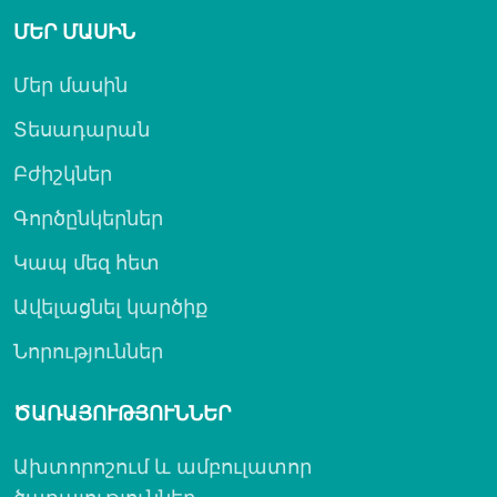
ՄԵՐ ՄԱՍԻՆ
Մեր մասին
Տեսադարան
Բժիշկներ
Գործընկերներ
Կապ մեզ հետ
Ավելացնել կարծիք
Նորություններ
ԾԱՌԱՅՈՒԹՅՈՒՆՆԵՐ
Ախտորոշում և ամբուլատոր