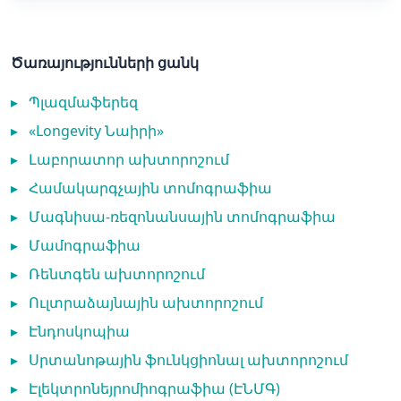
Ծառայությունների ցանկ
▸
Պլազմաֆերեզ
▸
«Longevity Նաիրի»
▸
Լաբորատոր ախտորոշում
▸
Համակարգչային տոմոգրաֆիա
▸
Մագնիսա-ռեզոնանսային տոմոգրաֆիա
▸
Մամոգրաֆիա
▸
Ռենտգեն ախտորոշում
▸
Ուլտրաձայնային ախտորոշում
▸
Էնդոսկոպիա
▸
Սրտանոթային ֆունկցիոնալ ախտորոշում
▸
Էլեկտրոնեյրոմիոգրաֆիա (ԷՆՄԳ)