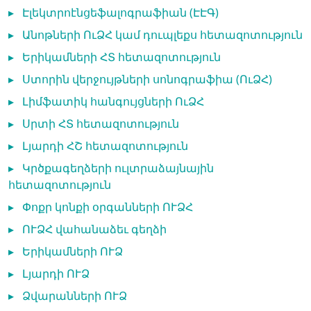
▸
Էլեկտրոէնցեֆալոգրաֆիան (ԷԷԳ)
▸
Անոթների ՈւՁՀ կամ դուպլեքս հետազոտություն
▸
Երիկամների ՀՏ հետազոտություն
▸
Ստորին վերջույթների սոնոգրաֆիա (ՈւՁՀ)
▸
Լիմֆատիկ հանգույցների ՈւՁՀ
▸
Սրտի ՀՏ հետազոտություն
▸
Լյարդի ՀՇ հետազոտություն
▸
Կրծքագեղձերի ուլտրաձայնային
հետազոտություն
▸
Փոքր կոնքի օրգանների ՈՒՁՀ
▸
ՈՒՁՀ վահանաձեւ գեղձի
▸
Երիկամների ՈՒՁ
▸
Լյարդի ՈՒՁ
▸
Ձվարանների ՈՒՁ