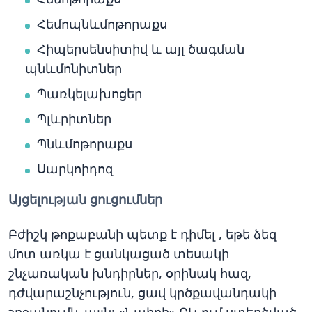
Հեմոպնևմոթորաքս
Հիպերսենսիտիվ և այլ ծագման
պնևմոնիտներ
Պառկելախոցեր
Պլևրիտներ
Պնևմոթորաքս
Սարկոիդոզ
Այցելության ցուցումներ
Բժիշկ թոքաբանի պետք է դիմել , եթե ձեզ
մոտ առկա է ցանկացած տեսակի
շնչառական խնդիրներ, օրինակ հազ,
դժվարաշնչություն, ցավ կրծքավանդակի
շրջանումև այլն: «Նաիրի» ԲԿ-ում ստեղծված