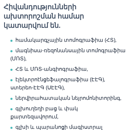
Հիվանդությունների
ախտորոշման համար
կատարվում են.
համակարգչային տոմոգրաֆիա (ՀՏ),
մագնիսա-ռեզոնանսային տոմոգրաֆիա
(ՄՌՏ),
ՀՏ և ՄՌՏ-անգիոգրաֆիա,
էլեկտրոէնցեֆալոգրաֆիա (ԷԷԳ),
ստերեո-ԷԷԳ (ՍԷԷԳ),
ներվիրահատական նեյրոմոնիտորինգ,
գլխուղեղի բաց և փակ
քարտեզավորում,
գլխի և պարանոցի մագիստրալ