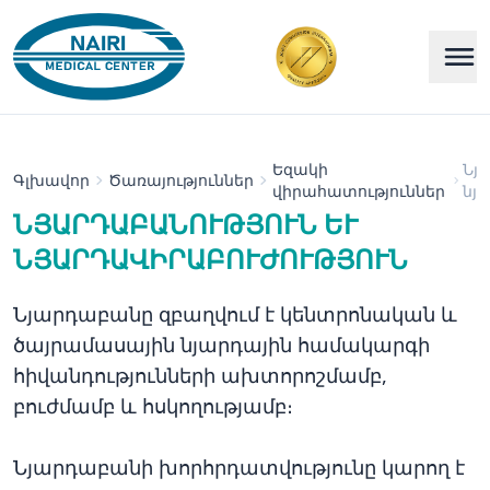
Եզակի
Նյ
Գլխավոր
Ծառայություններ
վիրահատություններ
նյ
ՆՅԱՐԴԱԲԱՆՈՒԹՅՈՒՆ ԵՒ Ն
ՅԱՐԴԱՎԻՐԱԲՈՒԺՈՒԹՅՈՒՆ
Նյարդաբանը զբաղվում է կենտրոնական և
ծայրամասային նյարդային համակարգի
հիվանդությունների ախտորոշմամբ,
բուժմամբ և հսկողությամբ։
Նյարդաբանի խորհրդատվությունը կարող է