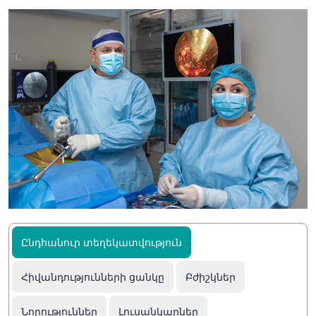
Ընդհանուր տեղեկատվություն
Հիվանդությունների ցանկը
Բժիշկներ
Նորություններ
Լուսանկարներ