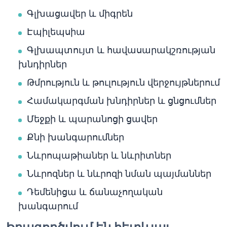
Գլխացավեր և միգրեն
Էպիլեպսիա
Գլխապտույտ և հավասարակշռության
խնդիրներ
Թմրություն և թուլություն վերջույթներում
Համակարգման խնդիրներ և ցնցումներ
Մեջքի և պարանոցի ցավեր
Քնի խանգարումներ
Նևրոպաթիաներ և նևրիտներ
Նևրոզներ և նևրոզի նման պայմաններ
Դեմենիցա և ճանաչողական
խանգարում
Իրագործվում են հետևյալ