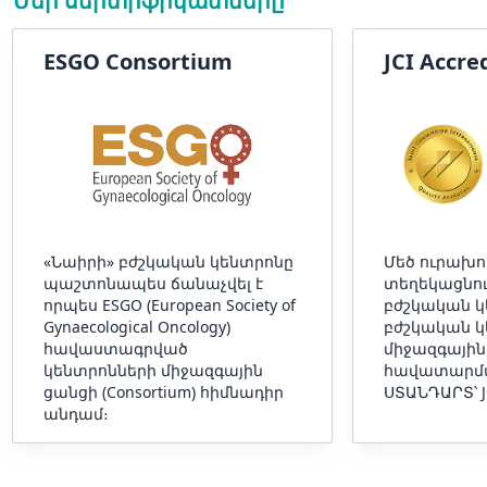
Մեր սերտիֆիկատները
ESGO Consortium
JCI Accre
«Նաիրի» բժշկական կենտրոնը
Մեծ ուրախո
պաշտոնապես ճանաչվել է
տեղեկացնում
որպես ESGO (European Society of
բժշկական կ
Gynaecological Oncology)
բժշկական կ
հավաստագրված
միջազգային
կենտրոնների միջազգային
հավատարմա
ցանցի (Consortium) հիմնադիր
ՍՏԱՆԴԱՐՏ՝ J
անդամ։