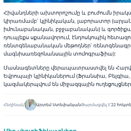
Հիվանդների ախտորոշումը և բուժումն իրա
կիրառմամբ` կլինիկական, լաբորատոր (արյան
իմունաբանական, բջջաբանական) և գործիքայ
դուպլեքս սքանավորում, էնդոսկոպիկ հետազ
ռենտգենաբանական մեթոդներ՝ ռենտգենագր
մագնիսառեզոնանսային տոմոգրաֆիա):
Մասնագետները վերապատրաստվել են Հարվար
Եվրոպայի կլինիկաներում (Ֆրանսիա, Բելգիա,
կազմակերպվում են միջազգային ուղեցույցներ
Հեղինակ՝
Արտեմ Ստեփանյան
Թարմացվել է՝
22 հոկտե