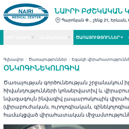
ՆԱԻՐԻ ԲԺՇԿԱԿԱՆ 
Պարոնյան Փ․, շենք 21, Երևան,
ՄԵՐ ՄԱՍԻՆ
ԱՆՁՆԱԿԱԶՄ
ԾԱՌԱՅՈՒԹՅՈՒՆՆԵՐ
Գլխավոր
Ծառայություններ
Եզակի վիրահատությունն
ՕՆԿՈԳԻՆԵԿՈԼՈԳԻԱ
Ծառայության գործունեության շրջանակում իր
հիվանդությունների կոնսերվատիվ և վիրաբո
նվազագույն ինվազիվ լապարոսկոպիկ վիրա
(վիրաբուժական, ուրոլոգիական, գինեկոլոգի
համակցված վիրահատական միջամտությունն