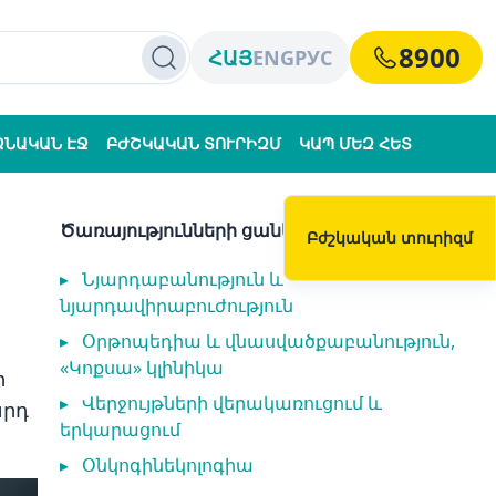
8900
ՀԱՅ
ENG
РУС
ՁՆԱԿԱՆ ԷՋ
ԲԺՇԿԱԿԱՆ ՏՈՒՐԻԶՄ
ԿԱՊ ՄԵԶ ՀԵՏ
Ծառայությունների ցանկ
Բժշկական տուրիզմ
▸
Նյարդաբանություն և
նյարդավիրաբուժություն
▸
Օրթոպեդիա և վնասվածքաբանություն,
«Կոքսա» կլինիկա
ի
▸
Վերջույթների վերակառուցում և
արդ
երկարացում
▸
Օնկոգինեկոլոգիա