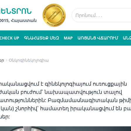
ԿԵՆՏՐՈՆ
 0015, Հայաստան
CHECK UP
ԳՆԱՀԱՏԵՔ ՄԵԶ
MAP
ԱՌՑԱՆՑ ՎՃԱՐՈՒՄ
ԱՆ
եր
Օնկոգինեկոլոգիա
ականացվում է գինեկոլոգիայում ուռուցքային
ւժական բուժում` նախապատվություն տալով
հատություններին: Բազմամասնագիտական թիմ
ական) շնորհիվ` համատեղ իրականացվում են բ
եր: