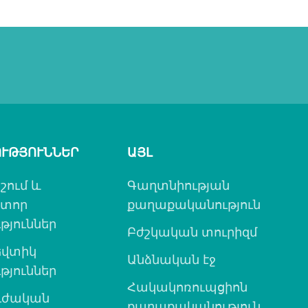
ՒԹՅՈՒՆՆԵՐ
ԱՅԼ
շում և
Գաղտնիության
ատոր
քաղաքականություն
թյուններ
Բժշկական տուրիզմ
վտիկ
Անձնական էջ
թյուններ
Հակակոռուպցիոն
ւժական
քաղաքականություն