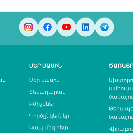
ՄԵՐ ՄԱՍԻՆ
ԾԱՌԱՅՈ
ան
Մեր մասին
Ախտորո
ամբուլ
Տեսադարան
ծառայու
Բժիշկներ
Թերապե
Գործընկերներ
ծառայու
Կապ մեզ հետ
Վիրաբո