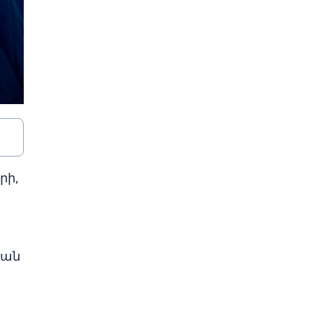
րի,
յան