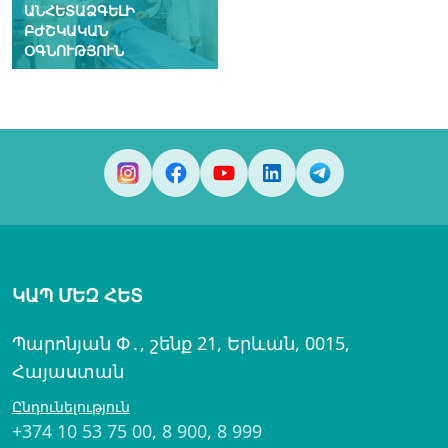
ԱՆՀԵՏԱՁԳԵԼԻ
ԲԺՇԿԱԿԱՆ
ՕԳՆՈՒԹՅՈՒՆ
ԿԱՊ ՄԵԶ ՀԵՏ
Պարոնյան Փ․, շենք 21, Երևան, 0015,
Հայաստան
Ընդունելություն
+374 10 53 75 00
,
8 900
,
8 999