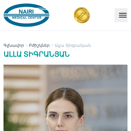
Գլխավոր
Բժիշկներ
Ալլա Տիգրանյան
ԱԼԼԱ ՏԻԳՐԱՆՅԱՆ