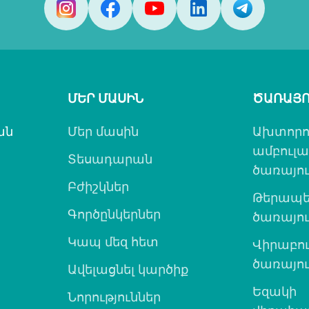
ՄԵՐ ՄԱՍԻՆ
ԾԱՌԱՅՈ
ան
Մեր մասին
Ախտորո
ամբուլ
Տեսադարան
ծառայու
Բժիշկներ
Թերապե
Գործընկերներ
ծառայու
Կապ մեզ հետ
Վիրաբո
ծառայու
Ավելացնել կարծիք
Եզակի
Նորություններ