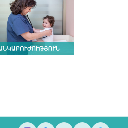
ԱՆԿԱԲՈՒԺՈՒԹՅՈՒՆ