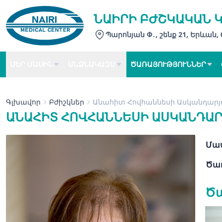
ՆԱԻՐԻ ԲԺՇԿԱԿԱՆ 
Պարոնյան Փ․, շենք 21, Երևան,
ՄԵՐ ՄԱՍԻՆ
ԱՆՁՆԱԿԱԶՄ
ԾԱՌԱՅՈՒԹՅՈՒՆՆԵՐ
Գլխավոր
Բժիշկներ
Անահիտ Հովհաննեսի Ասկանդար
ԱՆԱՀԻՏ ՀՈՎՀԱՆՆԵՍԻ ԱՍԿԱՆԴԱ
Մաս
Ծառ
Ծա