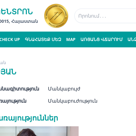
ԿԵՆՏՐՈՆ
 0015, Հայաստան
CHECK UP
ԳՆԱՀԱՏԵՔ ՄԵԶ
MAP
ԱՌՑԱՆՑ ՎՃԱՐՈՒՄ
ԱՆ
յան
ՐՅԱՆ
նագիտություն
Մանկաբույժ
այություն
Մանկաբուժություն
ռայություններ