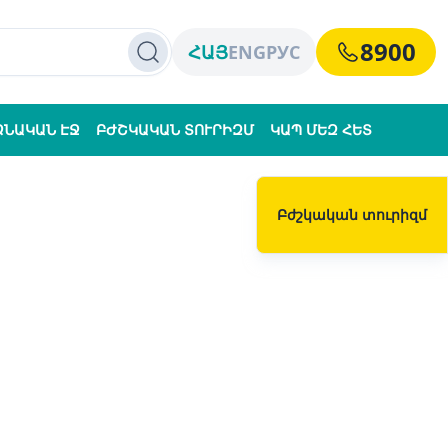
8900
ՀԱՅ
ENG
РУС
ՁՆԱԿԱՆ ԷՋ
ԲԺՇԿԱԿԱՆ ՏՈՒՐԻԶՄ
ԿԱՊ ՄԵԶ ՀԵՏ
Բժշկական տուրիզմ