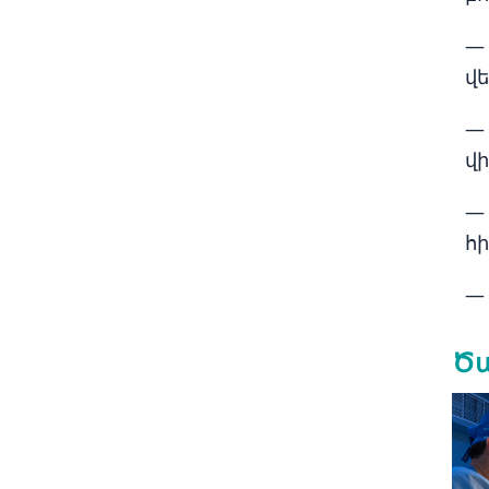
— 
վ
— 
վի
—
հի
—
Ծա