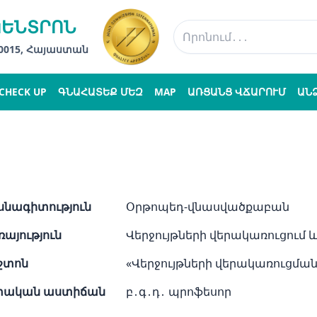
ԿԵՆՏՐՈՆ
 0015, Հայաստան
CHECK UP
ԳՆԱՀԱՏԵՔ ՄԵԶ
MAP
ԱՌՑԱՆՑ ՎՃԱՐՈՒՄ
ԱՆ
նագիտություն
Օրթոպեդ-վնասվածքաբան
այություն
Վերջույթների վերակառուցում 
շտոն
«Վերջույթների վերակառուցմա
տական աստիճան
բ․գ․դ․ պրոֆեսոր