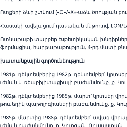
Ոտքերի ձևի շտկում («O»/«X»-աձև ծռության բու
 Հասակի ավելացում դասական մեթոդով, LON/L
 Ոտնաթաթի տարբեր էսթետիկական խնդիրների լ
եֆորմացիա, հարթաթաթություն, 4-րդ մատի բ
շխատանքային գործունեություն
1981թ. դեկտեմբերից 1982թ. դեկտեմբեր՝ կրտսե
ուժման և ռեաբիլիտացիայի բաժանմունք, ք. Կ
1982թ. դեկտեմբերից 1985թ. մարտ՝ կրտսեր վի
րթոպեդիկ պաթոլոգիաների բաժանմունք, ք. Կո
1985թ. մարտից 1988թ. դեկտեմբեր՝ ավագ վիրա
ուժման բաժանմունք, ք. Կուրգան, Ռուսաստան