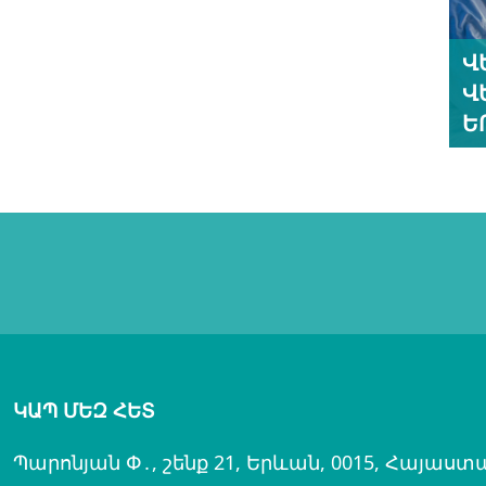
Վ
Վ
Ր
ԿԱՊ ՄԵԶ ՀԵՏ
Պարոնյան Փ․, շենք 21, Երևան, 0015, Հայաստ