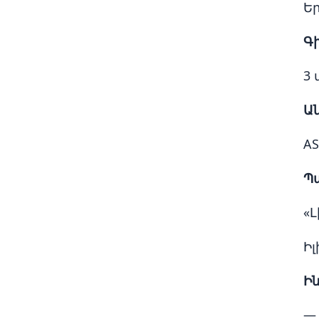
Ե
Գի
3
Ա
AS
Պ
«Լ
Ի
Ին
— 