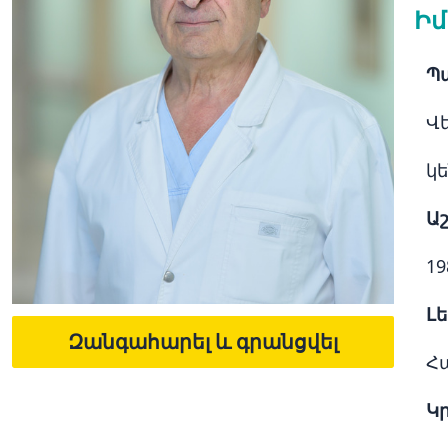
Իմ
Պ
Վ
կ
Ա
1
Լե
Զանգահարել և գրանցվել
Հա
Կր