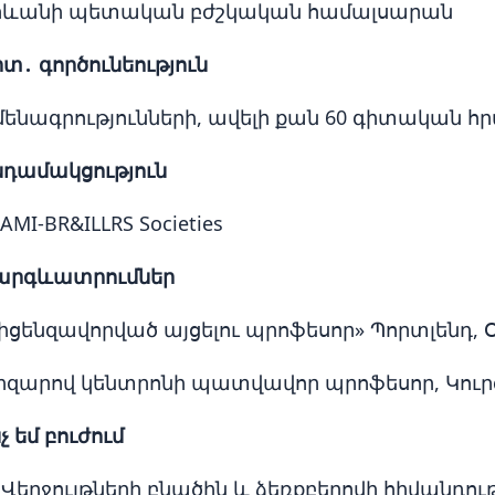
րևանի պետական բժշկական համալսարան
տ․ գործունեություն
 մենագրությունների, ավելի քան 60 գիտական 
նդամակցություն
AMI-BR&ILLRS Societies
արգևատրումներ
իցենզավորված այցելու պրոֆեսոր» Պորտլենդ,
լիզարով կենտրոնի պատվավոր պրոֆեսոր, Կու
չ եմ բուժում
Վերջույթների բնածին և ձեռքբերովի հիվանդութ