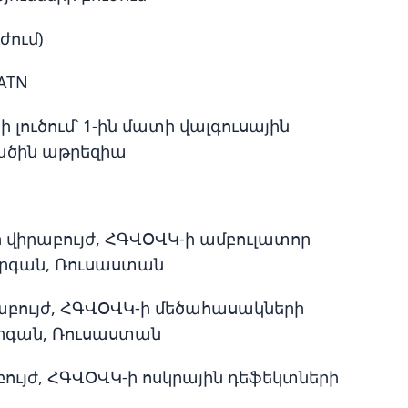
ժում)
ATN
ուծում՝ 1-ին մատի վալգուսային
նածին աթրեզիա
ր վիրաբույժ, ՀԳՎՕՎԿ-ի ամբուլատոր
ուրգան, Ռուսաստան
րաբույժ, ՀԳՎՕՎԿ-ի մեծահասակների
ւրգան, Ռուսաստան
բույժ, ՀԳՎՕՎԿ-ի ոսկրային դեֆեկտների