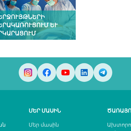
ԵՐՋՈՒՅԹՆԵՐԻ
ԵՐԱԿԱՌՈՒՑՈՒՄ ԵՒ Ե
ԿԱՐԱՑՈՒՄ
ՄԵՐ ՄԱՍԻՆ
ԾԱՌԱՅՈ
ան
Մեր մասին
Ախտորո