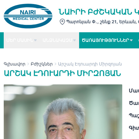
ՆԱԻՐԻ ԲԺՇԿԱԿԱՆ 
Պարոնյան Փ․, շենք 21, Երևան,
ՄԵՐ ՄԱՍԻՆ
ԱՆՁՆԱԿԱԶՄ
ԾԱՌԱՅՈՒԹՅՈՒՆՆԵՐ
Գլխավոր
Բժիշկներ
Արշակ Էդուարդի Միրզոյան
ԱՐՇԱԿ ԷԴՈՒԱՐԴԻ ՄԻՐԶՈՅԱՆ
Մաս
Ծառ
Պա
Գի