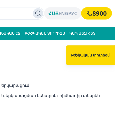
8900
ՀԱՅ
ENG
РУС
ՁՆԱԿԱՆ ԷՋ
ԲԺՇԿԱԿԱՆ ՏՈՒՐԻԶՄ
ԿԱՊ ՄԵԶ ՀԵՏ
Բժշկական տուրիզմ
և երկարացում
ն և երկարացման կենտրոն» հիմնադիր տնօրեն