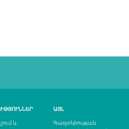
ՒԹՅՈՒՆՆԵՐ
ԱՅԼ
շում և
Գաղտնիության