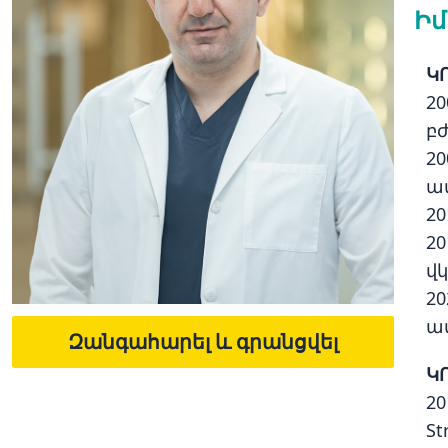
Իմ
Կ
2
բ
2
ա
2
2
վ
2
ա
Զանգահարել և գրանցվել
Կ
2
St