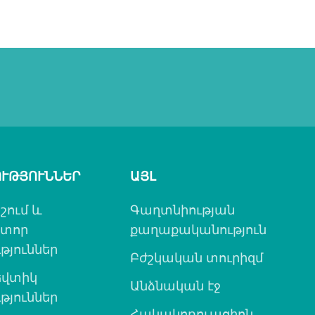
ՒԹՅՈՒՆՆԵՐ
ԱՅԼ
շում և
Գաղտնիության
ատոր
քաղաքականություն
թյուններ
Բժշկական տուրիզմ
վտիկ
Անձնական էջ
թյուններ
Հակակոռուպցիոն