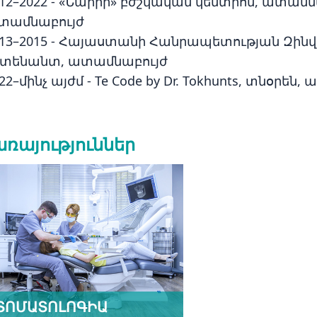
012–2022 - «Նաիրի» բժշկական կենտրոն, ատա
տամնաբույժ
013–2015 - Հայաստանի Հանրապետության Զինվա
եյտենանտ, ատամնաբույժ
22–մինչ այժմ - Te Code by Dr. Tokhunts, տնօրեն
ռայություններ
ՏՈՄԱՏՈԼՈԳԻԱ