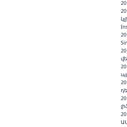
20
20
կլ
In
2
Si
2
վ
2
պր
2
դե
2
լի
20
Ա