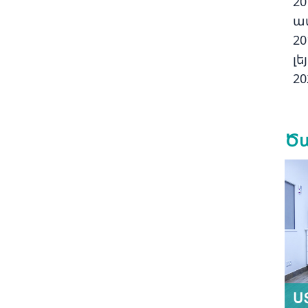
2
ա
2
լ
20
Ծա
Ս