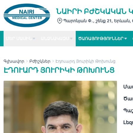
ՆԱԻՐԻ ԲԺՇԿԱԿԱՆ 
Պարոնյան Փ․, շենք 21, Երևան,
ՄԵՐ ՄԱՍԻՆ
ԱՆՁՆԱԿԱԶՄ
ԾԱՌԱՅՈՒԹՅՈՒՆՆԵՐ
Գլխավոր
Բժիշկներ
Էդուարդ Յուրիկի Թոխունց
ԷԴՈՒԱՐԴ ՅՈՒՐԻԿԻ ԹՈԽՈՒՆՑ
Մաս
Ծառ
Պա
Լեզ