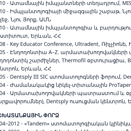
10 - Ատամնային իմպլանտների տեղադրում, MIS,
010 - Իմպլանտոլոգիայի միջազգային շաբաթ, 
լեջ, Նյու Յորք, ԱՄՆ
010 - Ատամնային իմպլանտոլոգիա և բարդությո
նստիտուտ, Երևան, ՀՀ
08 - Key Educator Conference, Ultradent, Ռիչչիոն
005 - Էնդոդոնտիա A–Z. արմատախողովակների 
դոդոնտիկ շարժիչներ, Thermofil օբտուրացիա,
նտրոն, Երևան, ՀՀ
05 - Dentsply III SIC ստոմատոլոգների ֆորում, D
04 - Ժամանակակից նիկել-տիտանային ProTaper 
004 - Արմատախողովակների պատրաստում և օբտ
րքավորումներ), Dentsply ուսուցման կենտրոն, 
ՇԽԱՏԱՆՔԱՅԻՆ ՓՈՐՁ
04–2012 - «Tandem» ստոմատոլոգիական կլինի