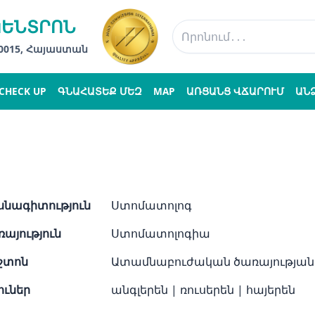
ԿԵՆՏՐՈՆ
 0015, Հայաստան
CHECK UP
ԳՆԱՀԱՏԵՔ ՄԵԶ
MAP
ԱՌՑԱՆՑ ՎՃԱՐՈՒՄ
ԱՆ
նագիտություն
Ստոմատոլոգ
այություն
Ստոմատոլոգիա
շտոն
Ատամնաբուժական ծառայության
ուներ
անգլերեն
|
ռուսերեն
|
հայերեն