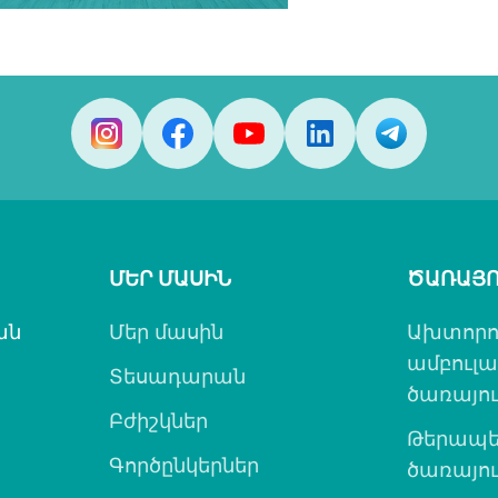
ՄԵՐ ՄԱՍԻՆ
ԾԱՌԱՅՈ
ան
Մեր մասին
Ախտորո
ամբուլ
Տեսադարան
ծառայու
Բժիշկներ
Թերապե
Գործընկերներ
ծառայու