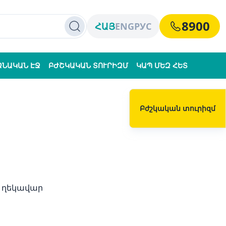
8900
ՀԱՅ
ENG
РУС
ՁՆԱԿԱՆ ԷՋ
ԲԺՇԿԱԿԱՆ ՏՈՒՐԻԶՄ
ԿԱՊ ՄԵԶ ՀԵՏ
Բժշկական տուրիզմ
 ղեկավար