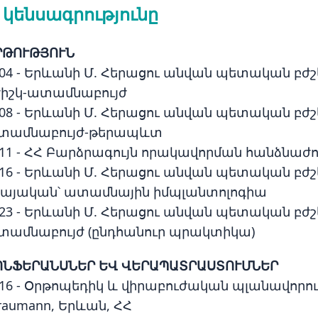
 կենսագրությունը
ՐԹՈՒԹՅՈՒՆ
004 - Երևանի Մ. Հերացու անվան պետական բժ
ժիշկ-ատամնաբույժ
008 - Երևանի Մ. Հերացու անվան պետական բժ
տամնաբույժ-թերապևտ
011 - ՀՀ Բարձրագույն որակավորման հանձնաժո
016 - Երևանի Մ. Հերացու անվան պետական 
կայական՝ ատամնային իմպլանտոլոգիա
023 - Երևանի Մ. Հերացու անվան պետական բժ
տամնաբույժ (ընդհանուր պրակտիկա)
ՈՆՖԵՐԱՆՍՆԵՐ ԵՎ ՎԵՐԱՊԱՏՐԱՍՏՈՒՄՆԵՐ
016 - Օրթոպեդիկ և վիրաբուժական պլանավորո
raumann, Երևան, ՀՀ