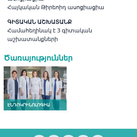
Հայկական Թիրեոիդ ասոցիացիա
ԳԻՏԱԿԱՆ ԱՇԽԱՏԱՆՔ
Համահեղինակ է 3 գիտական
աշխատանքների
Ծառայություններ
ԷՆԴՈԿՐԻՆՈԼՈԳԻԱ