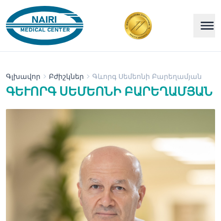
Գլխավոր
Բժիշկներ
Գևորգ Սեմեոնի Բարեղամյան
ԳԵՒՈՐԳ ՍԵՄԵՈՆԻ ԲԱՐԵՂԱՄՅԱՆ