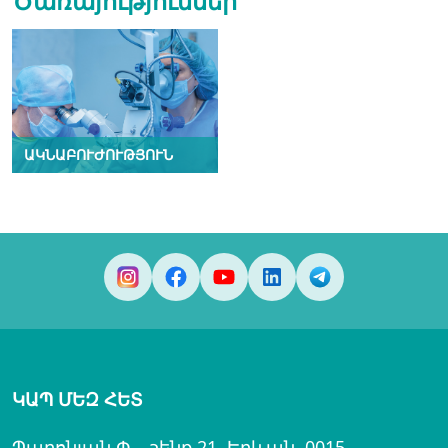
Ծառայություններ
ԱԿՆԱԲՈՒԺՈՒԹՅՈՒՆ
ԿԱՊ ՄԵԶ ՀԵՏ
Պարոնյան Փ․, շենք 21, Երևան, 0015,