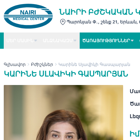
ՆԱԻՐԻ ԲԺՇԿԱԿԱՆ 
Պարոնյան Փ․, շենք 21, Երևան,
ՄԵՐ ՄԱՍԻՆ
ԱՆՁՆԱԿԱԶՄ
ԾԱՌԱՅՈՒԹՅՈՒՆՆԵՐ
Գլխավոր
Բժիշկներ
Կարինե Սլավիկի Գասպարյան
ԿԱՐԻՆԵ ՍԼԱՎԻԿԻ ԳԱՍՊԱՐՅԱՆ
Մաս
Ծառ
Լեզ
Իմ