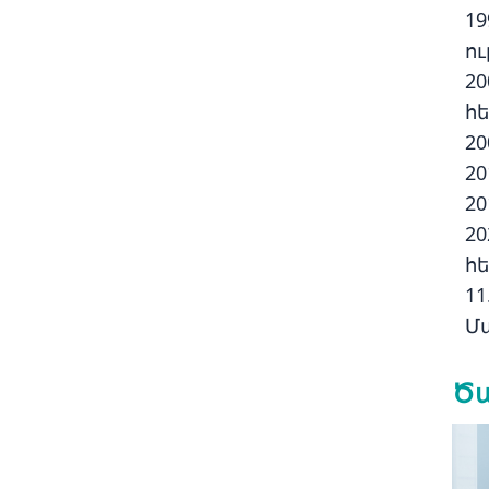
1
ո
20
հ
20
20
2
20
հ
1
Մ
Ծա