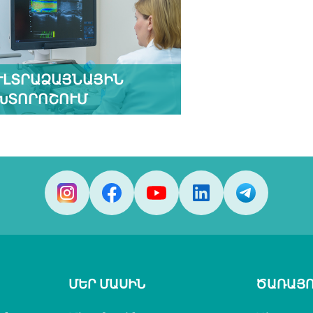
ՒԼՏՐԱՁԱՅՆԱՅԻՆ
ԽՏՈՐՈՇՈՒՄ
ՄԵՐ ՄԱՍԻՆ
ԾԱՌԱՅՈ