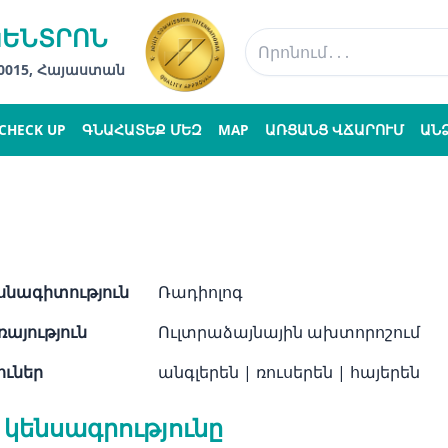
ԿԵՆՏՐՈՆ
 0015, Հայաստան
CHECK UP
ԳՆԱՀԱՏԵՔ ՄԵԶ
MAP
ԱՌՑԱՆՑ ՎՃԱՐՈՒՄ
ԱՆ
նագիտություն
Ռադիոլոգ
այություն
Ուլտրաձայնային ախտորոշում
ուներ
անգլերեն
|
ռուսերեն
|
հայերեն
 կենսագրությունը