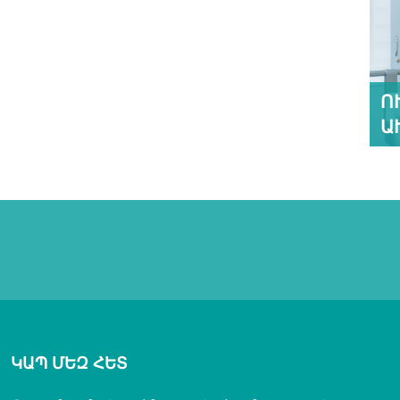
Ո
Ա
ԿԱՊ ՄԵԶ ՀԵՏ