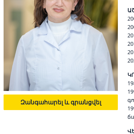
Ա
2
20
20
20
20
20
Կ
19
1
գ
Զանգահարել և գրանցվել
1
ճ
Վ