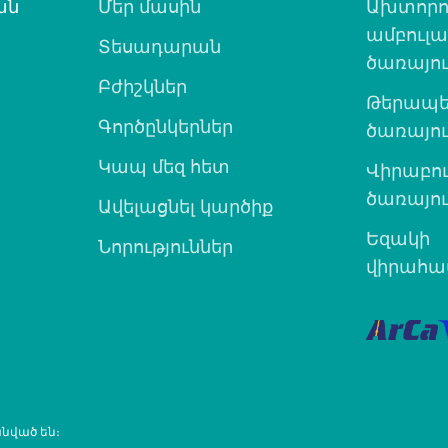
ան
Մեր մասին
Ախտորո
ամբուլ
Տեսադարան
ծառայու
Բժիշկներ
Թերապե
Գործընկերներ
ծառայու
Կապ մեզ հետ
Վիրաբո
ծառայու
Ավելացնել կարծիք
Եզակի
Նորություններ
վիրահատ
նված են։