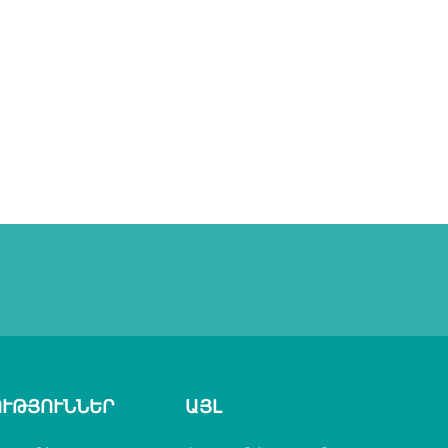
ՒԹՅՈՒՆՆԵՐ
ԱՅԼ