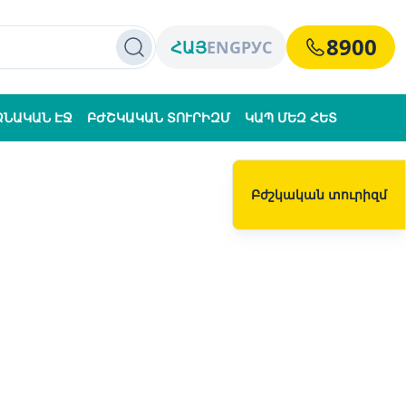
8900
ՀԱՅ
ENG
РУС
ՁՆԱԿԱՆ ԷՋ
ԲԺՇԿԱԿԱՆ ՏՈՒՐԻԶՄ
ԿԱՊ ՄԵԶ ՀԵՏ
Բժշկական տուրիզմ