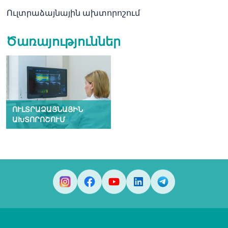
Ուլտրաձայնային ախտորոշում
Ծառայություններ
ՈՒԼՏՐԱՁԱՅՆԱՅԻՆ
ԱԽՏՈՐՈՇՈՒՄ