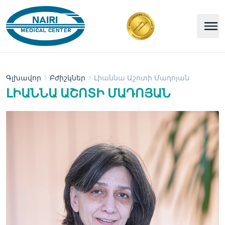
Գլխավոր
Բժիշկներ
Լիաննա Աշոտի Մադոյան
ԼԻԱՆՆԱ ԱՇՈՏԻ ՄԱԴՈՅԱՆ