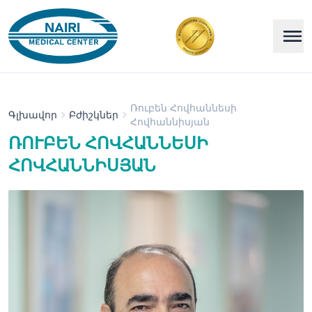
Ռուբեն Հովհաննեսի
Գլխավոր
Բժիշկներ
Հովհաննիսյան
ՌՈՒԲԵՆ ՀՈՎՀԱՆՆԵՍԻ
ՀՈՎՀԱՆՆԻՍՅԱՆ