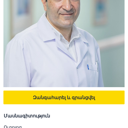
Զանգահարել և գրանցվել
Մասնագիտություն
Ուրոլոգ