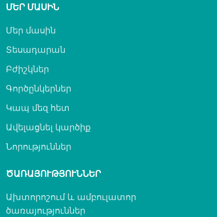
ՄԵՐ ՄԱՍԻՆ
Մեր մասին
Տեսադարան
Բժիշկներ
Գործընկերներ
Կապ մեզ հետ
Ավելացնել կարծիք
Նորություններ
ԾԱՌԱՅՈՒԹՅՈՒՆՆԵՐ
Ախտորոշում և ամբուլատոր
ծառայություններ