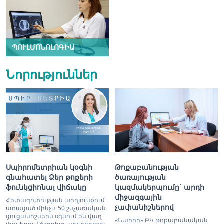
ՊՈՒԼՄՈՆՈԼՈԳԻԱ
Նորություններ
Սպիրոմետրիան կօգնի
Թոքաբանության
գնահատել Ձեր թոքերի
ծառայության
ֆունկցիոնալ վիճակը
կազմակերպումը` արդի
միջազգային
Հետազոտության արդյունքում
չափանիշներով
ստացած մինչև 50 շնչառական
ցուցանիշներն օգնում են վաղ
«Նաիրի» ԲԿ թոքաբանական