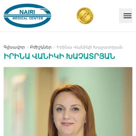
Գլխավոր
Բժիշկներ
Իրինա Վանիկի Խաչատրյան
ԻՐԻՆԱ ՎԱՆԻԿԻ ԽԱՉԱՏՐՅԱՆ