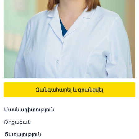
Զանգահարել և գրանցվել
Մասնագիտություն
Թոքաբան
Ծառայություն