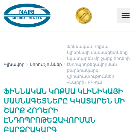
Ֆիննական Կոքսա
կլինիկայի մասնագետները
կկատարեն մի շարք հոդերի
Գլխավոր
Նորություններ
էնդոպրոթեզավորման
բարձրակարգ
վիրահատություններ
«Նաիրի» ԲԿ-ում
ՖԻՆՆԱԿԱՆ ԿՈՔՍԱ ԿԼԻՆԻԿԱՅԻ
ՄԱՍՆԱԳԵՏՆԵՐԸ ԿԿԱՏԱՐԵՆ ՄԻ
ՇԱՐՔ ՀՈԴԵՐԻ
ԷՆԴՈՊՐՈԹԵԶԱՎՈՐՄԱՆ
ԲԱՐՁՐԱԿԱՐԳ