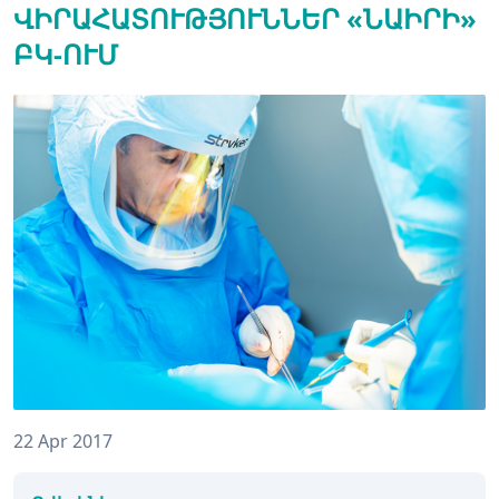
ՎԻՐԱՀԱՏՈՒԹՅՈՒՆՆԵՐ «ՆԱԻՐԻ»
ԲԿ-ՈՒՄ
22 Apr 2017