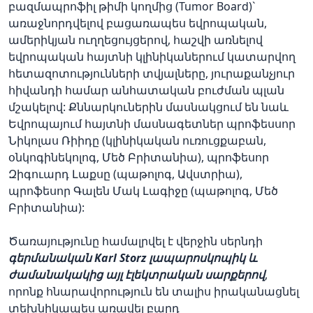
բազմապրոֆիլ թիմի կողմից (Tumor Board)`
առաջնորդվելով բացառապես եվրոպական,
ամերիկյան ուղղեցույցերով, հաշվի առնելով
եվրոպական հայտնի կլինիկաներում կատարվող
հետազոտությունների տվյալները, յուրաքանչյուր
հիվանդի համար անհատական բուժման պլան
մշակելով: Քննարկուներին մասնակցում են նաև
Եվրոպայում հայտնի մասնագետներ պրոֆեսսոր
Նիկոլաս Ռիիդը (կլինիկական ուռուցքաբան,
օնկոգինեկոլոգ, Մեծ Բրիտանիա), պրոֆեսոր
Զիգուարդ Լաքսը (պաթոլոգ, Ավստրիա),
պրոֆեսոր Գալեն Մակ Լագիջը (պաթոլոգ, Մեծ
Բրիտանիա):
Ծառայությունը համալրվել է վերջին սերնդի
գերմանական Karl Storz լապարոսկոպիկ և
ժամանակակից այլ էլեկտրական սարքերով
,
որոնք հնարավորություն են տալիս իրականացնել
տեխնիկապես առավել բարդ