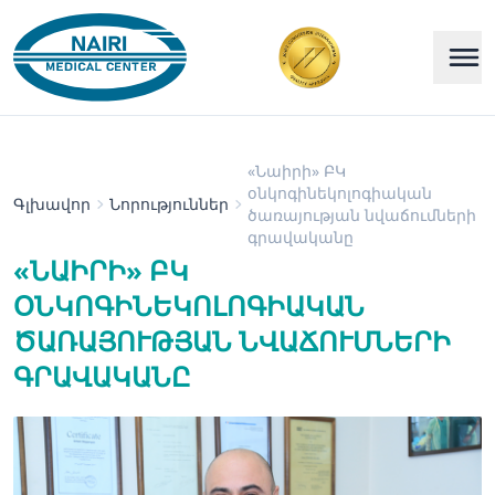
«Նաիրի» ԲԿ
օնկոգինեկոլոգիական
Գլխավոր
Նորություններ
ծառայության նվաճումների
գրավականը
«ՆԱԻՐԻ» ԲԿ
ՕՆԿՈԳԻՆԵԿՈԼՈԳԻԱԿԱՆ
ԾԱՌԱՅՈՒԹՅԱՆ ՆՎԱՃՈՒՄՆԵՐԻ
ԳՐԱՎԱԿԱՆԸ