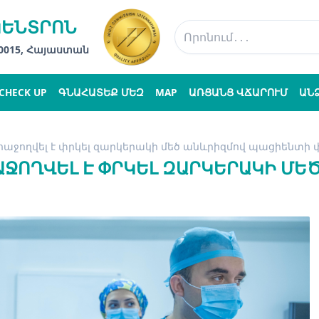
ԿԵՆՏՐՈՆ
 0015, Հայաստան
CHECK UP
ԳՆԱՀԱՏԵՔ ՄԵԶ
MAP
ԱՌՑԱՆՑ ՎՃԱՐՈՒՄ
ԱՆ
 հաջողվել է փրկել զարկերակի մեծ անևրիզմով պացիենտի
ԱՋՈՂՎԵԼ Է ՓՐԿԵԼ ԶԱՐԿԵՐԱԿԻ ՄԵԾ