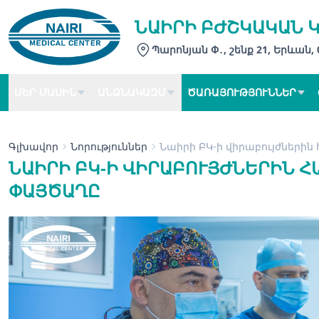
ՆԱԻՐԻ ԲԺՇԿԱԿԱՆ 
Պարոնյան Փ․, շենք 21, Երևան,
ՄԵՐ ՄԱՍԻՆ
ԱՆՁՆԱԿԱԶՄ
ԾԱՌԱՅՈՒԹՅՈՒՆՆԵՐ
Գլխավոր
Նորություններ
Նաիրի ԲԿ-ի վիրաբույժներին
ՆԱԻՐԻ ԲԿ-Ի ՎԻՐԱԲՈՒՅԺՆԵՐԻՆ Հ
ԱՅԾԱՂԸ