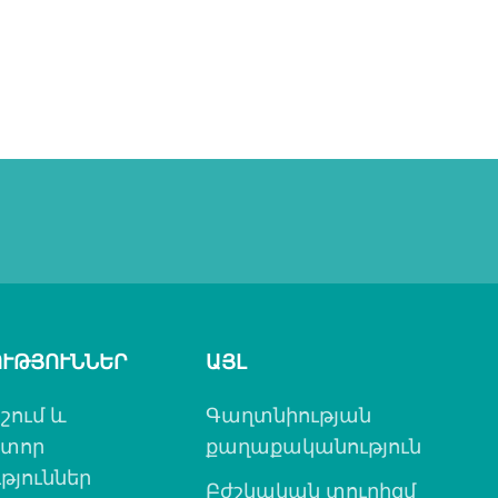
ՒԹՅՈՒՆՆԵՐ
ԱՅԼ
շում և
Գաղտնիության
ատոր
քաղաքականություն
թյուններ
Բժշկական տուրիզմ