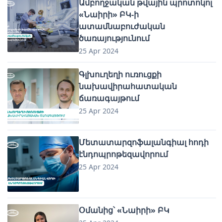
Ամբողջական թվային պրոտոկոլ
«Նաիրի» ԲԿ-ի
ատամնաբուժական
ծառայությունում
25 Apr 2024
Գլխուղեղի ուռուցքի
նախավիրահատական
ճառագայթում
25 Apr 2024
Մետատարզոֆալանգիալ հոդի
էնդոպրոթեզավորում
25 Apr 2024
Օմանից՝ «Նաիրի» ԲԿ