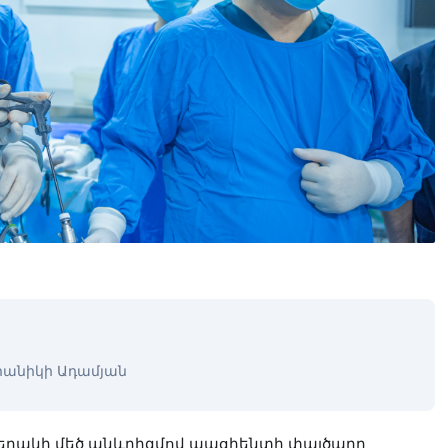
րանիկի Ադամյան
պացիենտի
կերակի մեծ անևրիզմով
փայծաղը