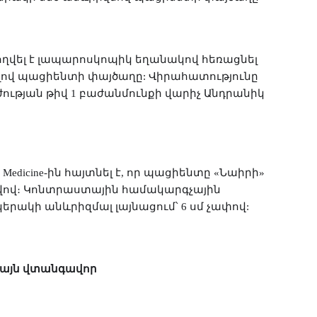
ողվել է լապարոսկոպիկ եղանակով հեռացնել
ով պացիենտի փայծաղը
: Վիրահատությունը
ության թիվ 1 բաժանմունքի վարիչ Անդրանիկ
ին
պացիենտը
Medicine
-
հայտնել է, որ
«Նաիրի»
ավով։ Կոնտրաստային համակարգչային
րակի անևրիզմալ լայնացում՝ 6 սմ չափով:
է այն վտանգավոր