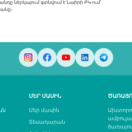
դը ներկայում գտնվում է Նաիրի ԲԿ-ում՝
յանը։
ՄԵՐ ՄԱՍԻՆ
ԾԱՌԱՅՈ
ան
Մեր մասին
Ախտորո
ամբուլ
Տեսադարան
ծառայու