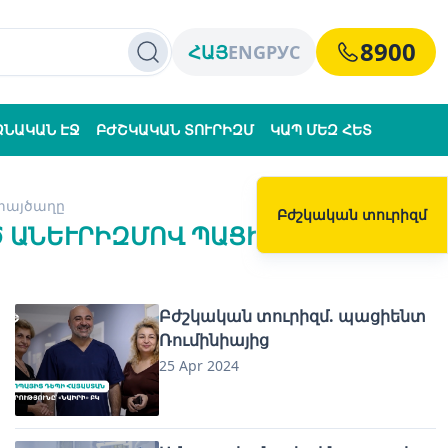
8900
ՀԱՅ
ENG
РУС
ՁՆԱԿԱՆ ԷՋ
ԲԺՇԿԱԿԱՆ ՏՈՒՐԻԶՄ
ԿԱՊ ՄԵԶ ՀԵՏ
 փայծաղը
Բժշկական տուրիզմ
 ԱՆԵՒՐԻԶՄՈՎ ՊԱՑԻԵՆՏԻ Փ
Բժշկական տուրիզմ. պացիենտ
Ռումինիայից
25 Apr 2024