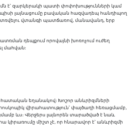
ր
ն է՝ զա
կերակի պատի փոփոխությունների կամ
պիսի
լայնացումը բավական հազվադեպ հանդիպող
տռվելու վտանգի պատճառով, մանավանդ, երբ
տռման դեպքում որովայնի խոռոչում ուժեղ
նել մահվան:
րահատական եղանակով: Խոշոր անևրիզմների
րոսկոպիկ վիրահատություն՝ փայծաղի հեռացմամբ,
ցմամբ ևս։ Վերջերս լայնորեն տարածված է նաև
րա կիրառումը միշտ չէ, որ հնարավոր է՝ անևրիզմի