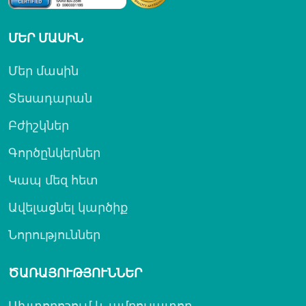
ՄԵՐ ՄԱՍԻՆ
Մեր մասին
Տեսադարան
Բժիշկներ
Գործընկերներ
Կապ մեզ հետ
Ավելացնել կարծիք
Նորություններ
ԾԱՌԱՅՈՒԹՅՈՒՆՆԵՐ
Ախտորոշում և ամբուլատոր