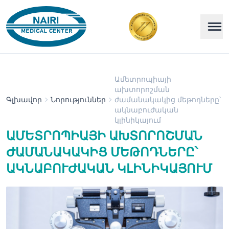
Ամետրոպիայի
ախտորոշման
Գլխավոր
Նորություններ
ժամանակակից մեթոդները՝
ակնաբուժական
կլինիկայում
ԱՄԵՏՐՈՊԻԱՅԻ ԱԽՏՈՐՈՇՄԱՆ
ԺԱՄԱՆԱԿԱԿԻՑ ՄԵԹՈԴՆԵՐԸ՝
ԱԿՆԱԲՈՒԺԱԿԱՆ ԿԼԻՆԻԿԱՅՈՒՄ