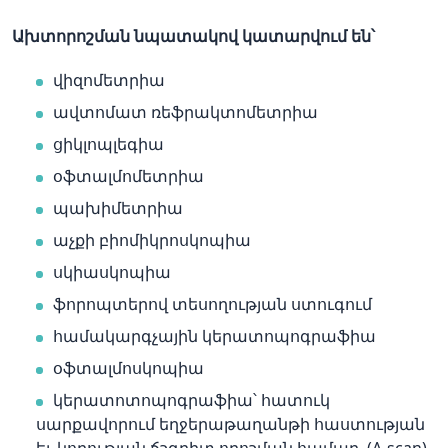
Ախտորոշման նպատակով կատարվում են՝
վիզոմետրիա
ավտոմատ ռեֆրակտոմետրիա
ցիկլոպլեգիա
օֆտալմոմետրիա
պախիմետրիա
աչքի բիոմիկրոսկոպիա
սկիասկոպիա
ֆորոպտերով տեսողության ստուգում
համակարգչային կերատոպոգրաֆիա
օֆտալմոսկոպիա
կերատոտոպոգրաֆիա՝ հատուկ
սարքավորում եղջերաթաղանթի հաստության
եւ կորության ճշգրիտ որոշման համար, (А-scan),