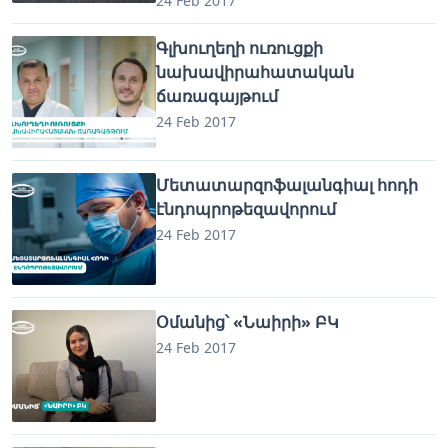
24 Feb 2017
Գլխուղեղի ուռուցքի
նախավիրահատական
ճառագայթում
24 Feb 2017
Մետատարզոֆալանգիալ հոդի
էնդոպրոթեզավորում
24 Feb 2017
Օմանից՝ «Նաիրի» ԲԿ
24 Feb 2017