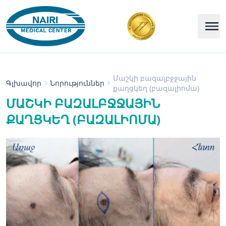
Մաշկի բազալբջջային
Գլխավոր
Նորություններ
քաղցկեղ (բազալիոմա)
ՄԱՇԿԻ ԲԱԶԱԼԲՋՋԱՅԻՆ
ՔԱՂՑԿԵՂ (ԲԱԶԱԼԻՈՄԱ)