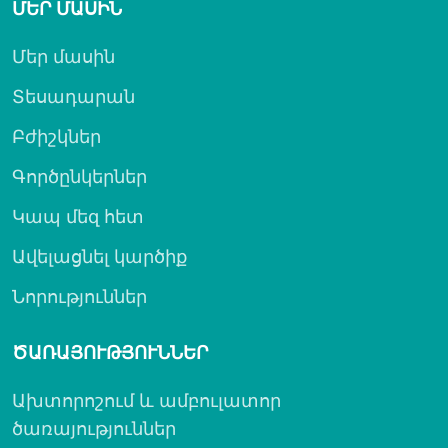
ՄԵՐ ՄԱՍԻՆ
Մեր մասին
Տեսադարան
Բժիշկներ
Գործընկերներ
Կապ մեզ հետ
Ավելացնել կարծիք
Նորություններ
ԾԱՌԱՅՈՒԹՅՈՒՆՆԵՐ
Ախտորոշում և ամբուլատոր
ծառայություններ