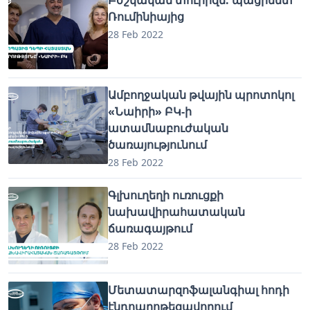
Ռումինիայից
28 Feb 2022
Ամբողջական թվային պրոտոկոլ
«Նաիրի» ԲԿ-ի
ատամնաբուժական
ծառայությունում
28 Feb 2022
Գլխուղեղի ուռուցքի
նախավիրահատական
ճառագայթում
28 Feb 2022
Մետատարզոֆալանգիալ հոդի
էնդոպրոթեզավորում