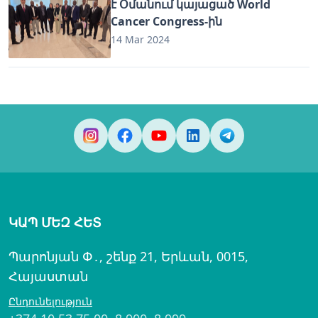
է Օմանում կայացած World
Cancer Congress-ին
14 Mar 2024
ԿԱՊ ՄԵԶ ՀԵՏ
Պարոնյան Փ․, շենք 21, Երևան, 0015,
Հայաստան
Ընդունելություն