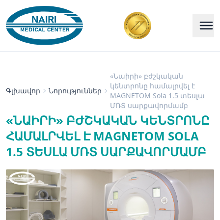
«Նաիրի» բժշկական
կենտրոնը համալրվել է
Գլխավոր
Նորություններ
MAGNETOM Sola 1.5 տեսլա
ՄՌՏ սարքավորմամբ
«ՆԱԻՐԻ» ԲԺՇԿԱԿԱՆ ԿԵՆՏՐՈՆԸ
ՀԱՄԱԼՐՎԵԼ Է MAGNETOM SOLA
1.5 ՏԵՍԼԱ ՄՌՏ ՍԱՐՔԱՎՈՐՄԱՄԲ