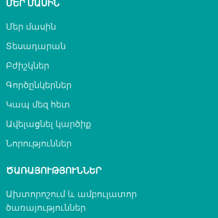
ՄԵՐ ՄԱՍԻՆ
Մեր մասին
Տեսադարան
Բժիշկներ
Գործընկերներ
Կապ մեզ հետ
Ավելացնել կարծիք
Նորություններ
ԾԱՌԱՅՈՒԹՅՈՒՆՆԵՐ
Ախտորոշում և ամբուլատոր
ծառայություններ