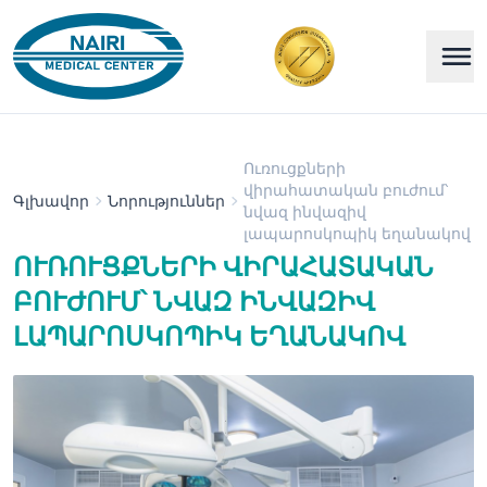
Ուռուցքների
վիրահատական բուժում՝
Գլխավոր
Նորություններ
նվազ ինվազիվ
լապարոսկոպիկ եղանակով
ՈՒՌՈՒՑՔՆԵՐԻ ՎԻՐԱՀԱՏԱԿԱՆ
ԲՈՒԺՈՒՄ՝ ՆՎԱԶ ԻՆՎԱԶԻՎ
ԼԱՊԱՐՈՍԿՈՊԻԿ ԵՂԱՆԱԿՈՎ