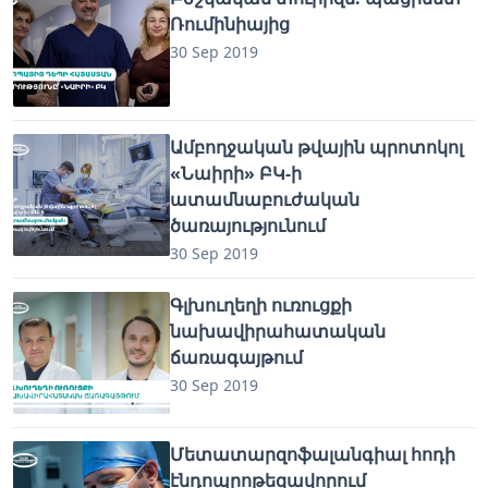
Ռումինիայից
30 Sep 2019
Ամբողջական թվային պրոտոկոլ
«Նաիրի» ԲԿ-ի
ատամնաբուժական
ծառայությունում
30 Sep 2019
Գլխուղեղի ուռուցքի
նախավիրահատական
ճառագայթում
30 Sep 2019
Մետատարզոֆալանգիալ հոդի
էնդոպրոթեզավորում