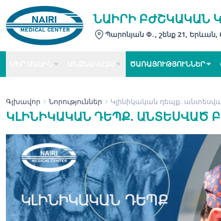
ՆԱԻՐԻ ԲԺՇԿԱԿԱՆ 
Պարոնյան Փ․, շենք 21, Երևան,
ՄԵՐ ՄԱՍԻՆ
ԱՆՁՆԱԿԱԶՄ
ԾԱՌԱՅՈՒԹՅՈՒՆՆԵՐ
Գլխավոր
Նորություններ
Կլինիկական դեպք. անտեսված
ԿԼԻՆԻԿԱԿԱՆ ԴԵՊՔ. ԱՆՏԵՍՎԱԾ Բ