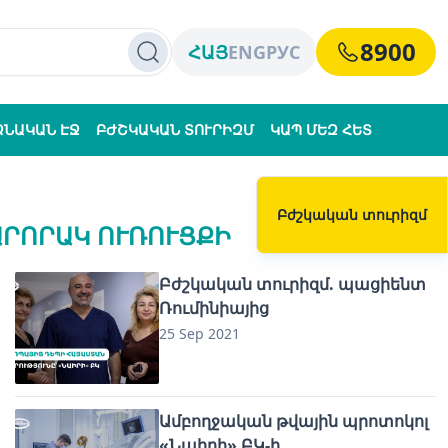
8900
ՀԱՅ
ENG
РУС
ՁՆԱԿԱՆ ԷՋ
ԲԺՇԿԱԿԱՆ ՏՈՒՐԻԶՄ
ԿԱՊ ՄԵԶ ՀԵՏ
Բժշկական տուրիզմ
ԱՐՈՐԱԿ ՈՒՌՈՒՑՔԻ
Բժշկական տուրիզմ. պացիենտ
Ռումինիայից
25 Sep 2021
Ամբողջական թվային պրոտոկոլ
«Նաիրի» ԲԿ-ի