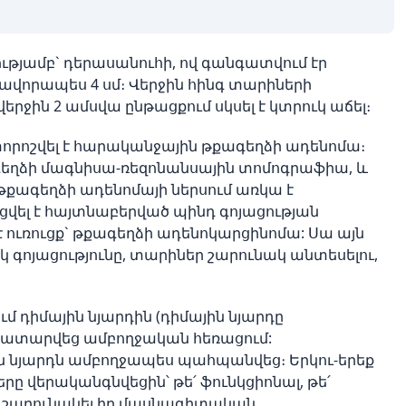
ությամբ` դերասանուհի, ով գանգատվում էր
տավորապես 4 սմ։ Վերջին հինգ տարիների
վերջին 2 ամսվա ընթացքում սկսել է կտրուկ աճել։
րոշվել է հարականջային թքագեղձի ադենոմա։
գեղձի մագնիսա-ռեզոնանսային տոմոգրաֆիա, և
ղ թքագեղձի ադենոմայի ներսում առկա է
ցվել է հայտնաբերված պինդ գոյացության
է ուռուցք` թքագեղձի ադենոկարցինոմա: Սա այն
կ գոյացությունը, տարիներ շարունակ անտեսելու,
ւմ դիմային նյարդին (դիմային նյարդը
, կատարվեց ամբողջական հեռացում:
 նյարդն ամբողջապես պահպանվեց։ Երկու-երեք
րը վերականգնվեցին՝ թե՛ ֆունկցիոնալ, թե՛
ին շարունակել իր մասնագիտական