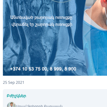
25 Sep 2021
Բժիշկներ
Արամ Գրիգորի Բադալյան