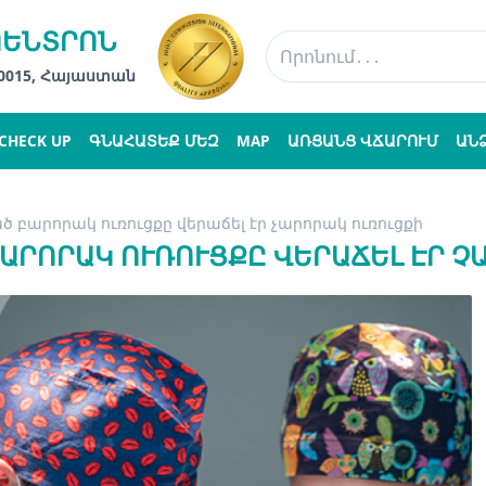
ԿԵՆՏՐՈՆ
 0015, Հայաստան
CHECK UP
ԳՆԱՀԱՏԵՔ ՄԵԶ
MAP
ԱՌՑԱՆՑ ՎՃԱՐՈՒՄ
ԱՆ
 բարորակ ուռուցքը վերաճել էր չարորակ ուռուցքի
ԱՐՈՐԱԿ ՈՒՌՈՒՑՔԸ ՎԵՐԱՃԵԼ ԷՐ Չ