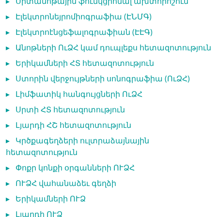
▸
Սրտանոթային ֆունկցիոնալ ախտորոշում
▸
Էլեկտրոնեյրոմիոգրաֆիա (ԷՆՄԳ)
▸
Էլեկտրոէնցեֆալոգրաֆիան (ԷԷԳ)
▸
Անոթների ՈւՁՀ կամ դուպլեքս հետազոտություն
▸
Երիկամների ՀՏ հետազոտություն
▸
Ստորին վերջույթների սոնոգրաֆիա (ՈւՁՀ)
▸
Լիմֆատիկ հանգույցների ՈւՁՀ
▸
Սրտի ՀՏ հետազոտություն
▸
Լյարդի ՀՇ հետազոտություն
▸
Կրծքագեղձերի ուլտրաձայնային
հետազոտություն
▸
Փոքր կոնքի օրգանների ՈՒՁՀ
▸
ՈՒՁՀ վահանաձեւ գեղձի
▸
Երիկամների ՈՒՁ
▸
Լյարդի ՈՒՁ