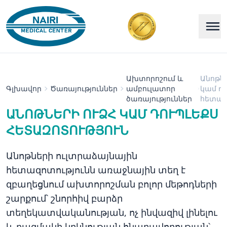
Ախտորոշում և
Անոթն
Գլխավոր
Ծառայություններ
ամբուլատոր
կամ դո
ծառայություններ
հետազ
ԱՆՈԹՆԵՐԻ ՈՒՁՀ ԿԱՄ ԴՈՒՊԼԵՔՍ
ՀԵՏԱԶՈՏՈՒԹՅՈՒՆ
Անոթների ուլտրաձայնային
հետազոտությունն առաջնային տեղ է
զբաղեցնում ախտորոշման բոլոր մեթոդների
շարքում՝ շնորհիվ բարձր
տեղեկատվականության, ոչ ինվազիվ լինելու
և բազմակի կրկնության հնարավորության՝