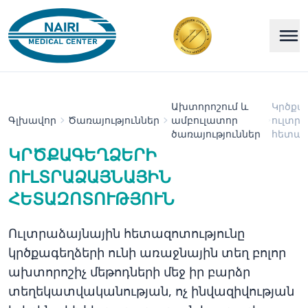
Ախտորոշում և
Կրծքա
Գլխավոր
Ծառայություններ
ամբուլատոր
ուլտր
ծառայություններ
հետազ
ԿՐԾՔԱԳԵՂՁԵՐԻ
ՈՒԼՏՐԱՁԱՅՆԱՅԻՆ
ՀԵՏԱԶՈՏՈՒԹՅՈՒՆ
Ուլտրաձայնային հետազոտությունը
կրծքագեղձերի ունի առաջնային տեղ բոլոր
ախտորոշիչ մեթոդների մեջ իր բարձր
տեղեկատվականության, ոչ ինվազիվության