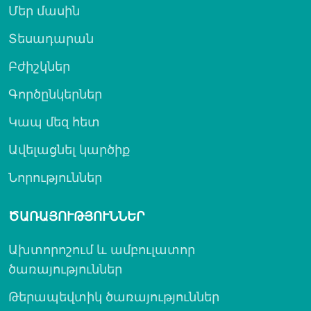
Մեր մասին
Տեսադարան
Բժիշկներ
Գործընկերներ
Կապ մեզ հետ
Ավելացնել կարծիք
Նորություններ
ԾԱՌԱՅՈՒԹՅՈՒՆՆԵՐ
Ախտորոշում և ամբուլատոր
ծառայություններ
Թերապեվտիկ ծառայություններ