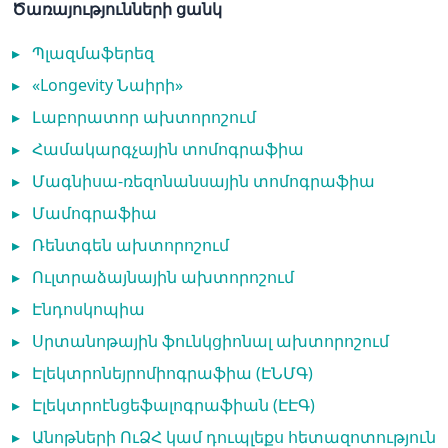
Ծառայությունների ցանկ
▸
Պլազմաֆերեզ
▸
«Longevity Նաիրի»
▸
Լաբորատոր ախտորոշում
▸
Համակարգչային տոմոգրաֆիա
▸
Մագնիսա-ռեզոնանսային տոմոգրաֆիա
▸
Մամոգրաֆիա
▸
Ռենտգեն ախտորոշում
▸
Ուլտրաձայնային ախտորոշում
▸
Էնդոսկոպիա
▸
Սրտանոթային ֆունկցիոնալ ախտորոշում
▸
Էլեկտրոնեյրոմիոգրաֆիա (ԷՆՄԳ)
▸
Էլեկտրոէնցեֆալոգրաֆիան (ԷԷԳ)
▸
Անոթների ՈւՁՀ կամ դուպլեքս հետազոտություն